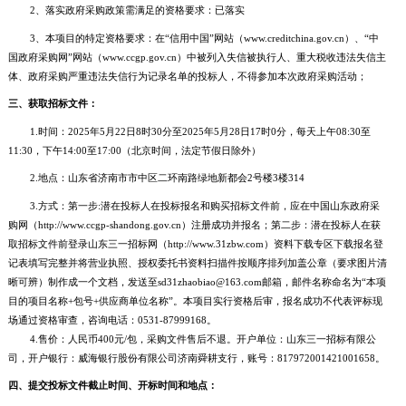
2、落实政府采购政策需满足的资格要求：已落实
3、本项目的特定资格要求：在“信用中国”网站（www.creditchina.gov.cn）、“中
国政府采购网”网站（www.ccgp.gov.cn）中被列入失信被执行人、重大税收违法失信主
体、政府采购严重违法失信行为记录名单的投标人，不得参加本次政府采购活动；
三、获取招标文件：
1.时间：2025年5月22日8时30分至2025年5月28日17时0分，每天上午08:30至
11:30，下午14:00至17:00（北京时间，法定节假日除外）
2.地点：山东省济南市市中区二环南路绿地新都会2号楼3楼314
3.方式：第一步:潜在投标人在投标报名和购买招标文件前，应在中国山东政府采
购网（http://www.ccgp-shandong.gov.cn）注册成功并报名；第二步：潜在投标人在获
取招标文件前登录山东三一招标网（http://www.31zbw.com）资料下载专区下载报名登
记表填写完整并将营业执照、授权委托书资料扫描件按顺序排列加盖公章（要求图片清
晰可辨）制作成一个文档，发送至sd31zhaobiao@163.com邮箱，邮件名称命名为“本项
目的项目名称+包号+供应商单位名称”。本项目实行资格后审，报名成功不代表评标现
场通过资格审查，咨询电话：0531-87999168。
4.售价：人民币400元/包，采购文件售后不退。开户单位：山东三一招标有限公
司，开户银行：威海银行股份有限公司济南舜耕支行，账号：817972001421001658。
四、提交投标文件截止时间、开标时间和地点：