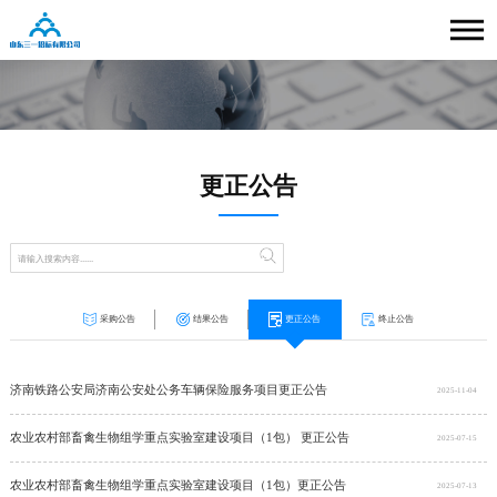
更正公告
采购公告
结果公告
更正公告
终止公告
济南铁路公安局济南公安处公务车辆保险服务项目更正公告
2025-11-04
农业农村部畜禽生物组学重点实验室建设项目（1包） 更正公告
2025-07-15
农业农村部畜禽生物组学重点实验室建设项目（1包）更正公告
2025-07-13