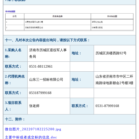
十一、凡对本次公告内容提出询问，请按以下方式联系：
1.采购人名
济南市历城区退役军人事
地址：
历城区洪楼西路92号
称:
务局
联系方式：
0531-88112961
2.代理机构名
山东省济南市市中区二环
山东三一招标有限公司
地址：
称：
南路绿地新都会2号楼3楼
联系方式：
053187999168
3.项目联系
张老师
联系方式：
0531-87999168
人：
十二、附件：
微信图片_202207182225200.jpg
主要中标或者成交标的信息.doc